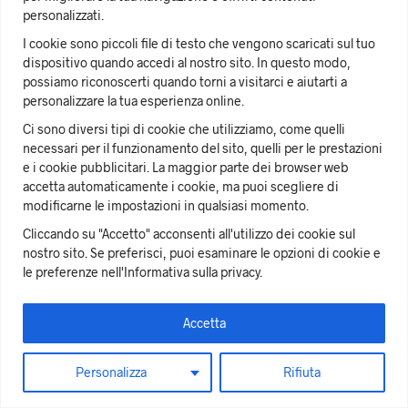
personalizzati.
I cookie sono piccoli file di testo che vengono scaricati sul tuo
dispositivo quando accedi al nostro sito. In questo modo,
Diritto di recesso
|
Contattaci
possiamo riconoscerti quando torni a visitarci e aiutarti a
personalizzare la tua esperienza online.
Copyrights © 2021 Sir Wilson | Via Roma 376 - 10121 Torino
(Italia) | Tel.
0115622482
| email:
sirwils@sirwilson.it
| P.IVA
Ci sono diversi tipi di cookie che utilizziamo, come quelli
09484750014
necessari per il funzionamento del sito, quelli per le prestazioni
e i cookie pubblicitari. La maggior parte dei browser web
accetta automaticamente i cookie, ma puoi scegliere di
modificarne le impostazioni in qualsiasi momento.
Powered by
WhiteLab
Siti Internet Torino
Cliccando su "Accetto" acconsenti all'utilizzo dei cookie sul
nostro sito. Se preferisci, puoi esaminare le opzioni di cookie e
le preferenze nell'Informativa sulla privacy.
Ti ringraziamo per la tua comprensione e speriamo che tu
possa goderti la tua navigazione sul nostro sito web!
Accetta
FILTRA
Cookie Policy
Personalizza
Rifiuta
Translate »