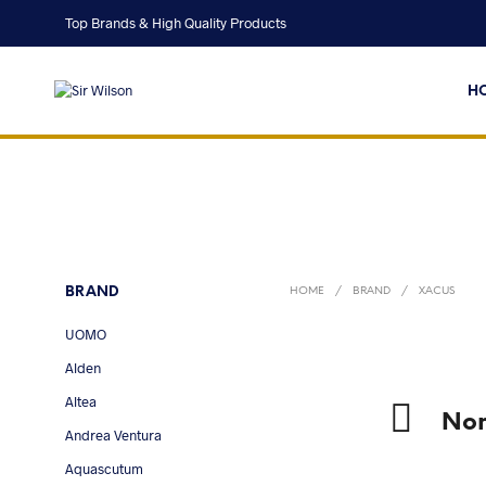
Top Brands & High Quality Products
H
BRAND
HOME
/
BRAND
/
XACUS
UOMO
Alden
Altea
Non 
Andrea Ventura
Aquascutum