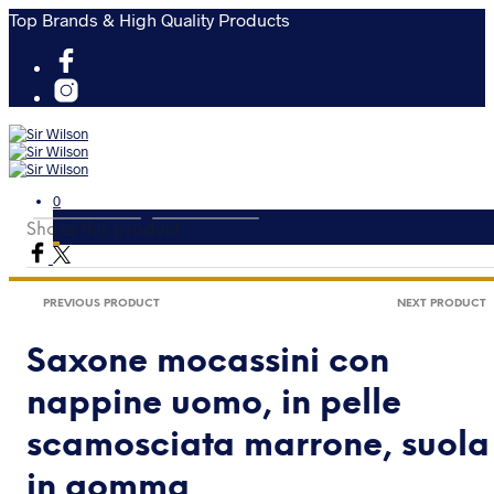
Top Brands & High Quality Products
0
Carrello
Share this product
Acquista ora
PREVIOUS PRODUCT
NEXT PRODUCT
Saxone mocassini con
nappine uomo, in pelle
scamosciata marrone, suola
in gomma