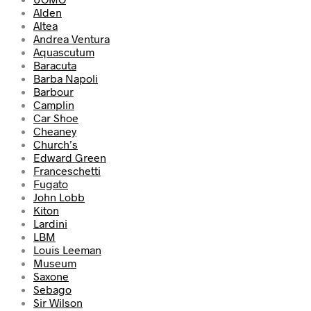
Alden
Altea
Andrea Ventura
Aquascutum
Baracuta
Barba Napoli
Barbour
Camplin
Car Shoe
Cheaney
Church’s
Edward Green
Franceschetti
Fugato
John Lobb
Kiton
Lardini
LBM
Louis Leeman
Museum
Saxone
Sebago
Sir Wilson