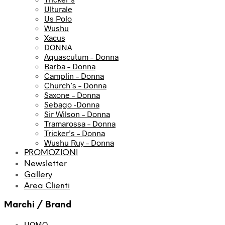
Ulturale
Us Polo
Wushu
Xacus
DONNA
Aquascutum – Donna
Barba – Donna
Camplin – Donna
Church’s – Donna
Saxone – Donna
Sebago -Donna
Sir Wilson – Donna
Tramarossa – Donna
Tricker’s – Donna
Wushu Ruy – Donna
PROMOZIONI
Newsletter
Gallery
Area Clienti
Marchi / Brand
UOMO