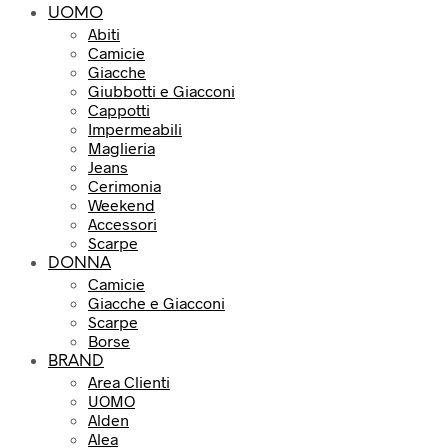
UOMO
Abiti
Camicie
Giacche
Giubbotti e Giacconi
Cappotti
Impermeabili
Maglieria
Jeans
Cerimonia
Weekend
Accessori
Scarpe
DONNA
Camicie
Giacche e Giacconi
Scarpe
Borse
BRAND
Area Clienti
UOMO
Alden
Alea