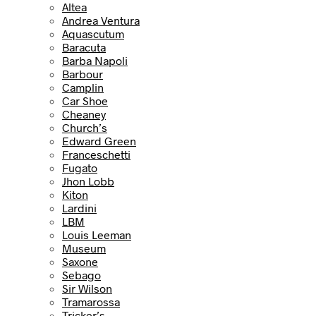
Altea
Andrea Ventura
Aquascutum
Baracuta
Barba Napoli
Barbour
Camplin
Car Shoe
Cheaney
Church’s
Edward Green
Franceschetti
Fugato
Jhon Lobb
Kiton
Lardini
LBM
Louis Leeman
Museum
Saxone
Sebago
Sir Wilson
Tramarossa
Tricker’s