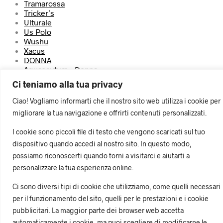
Tramarossa
Tricker’s
Ulturale
Us Polo
Wushu
Xacus
DONNA
Aquascutum – Donna
Barba – Donna
Ci teniamo alla tua privacy
Camplin – Donna
Church’s – Donna
Ciao! Vogliamo informarti che il nostro sito web utilizza i cookie per
Saxone – Donna
migliorare la tua navigazione e offrirti contenuti personalizzati.
Sebago -Donna
Sir Wilson – Donna
I cookie sono piccoli file di testo che vengono scaricati sul tuo
Tricker’s – Donna
dispositivo quando accedi al nostro sito. In questo modo,
Wushu Ruy – Donna
possiamo riconoscerti quando torni a visitarci e aiutarti a
×
personalizzare la tua esperienza online.
What are you looking for?
Ci sono diversi tipi di cookie che utilizziamo, come quelli necessari
per il funzionamento del sito, quelli per le prestazioni e i cookie
pubblicitari. La maggior parte dei browser web accetta
automaticamente i cookie, ma puoi scegliere di modificarne le