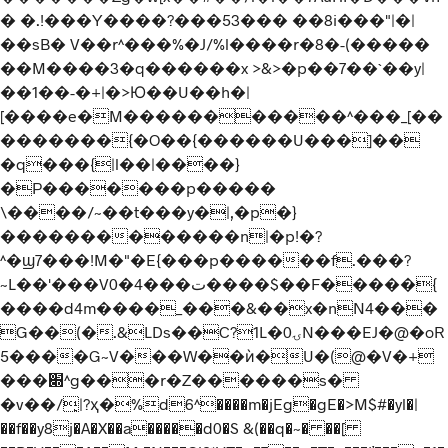
� �.!���Y�� ��?���53��� ��8i���"|�|
��sB� V��r^���%�J/%l ����r�8�-(�����
��M���
�3�q������x >&>�p��7��`��y|
��1��-�+|�>Ю��U��h�|
[����e�M�����������^���_[��
�������{�O��{������U���]��
�q���{|l��|����}
�P�������p�����
\����/~��t���y�|,�p�}
�������������n|�p!�?
^�ϣ7���!M�"�E{���p������f.���?
~L��'���V0�4���ت����$��F�����{
����d4m����_���&��x�nN4���
G��(�.&LDs��C?1L�ۍ0N���EJ�@�oR
5����G~V���W��ѝ�U�(@�V�+
���׍^g���r�Z������s�
�v��/̙|?ҳ�%d6^
����m�jEg�gE�>M$#�yl�|
��f��y8j�A�X��a�����d0�S &(��q�~� ��[