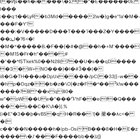
l�Ҋs��h�i����\�Ʃ;�"�E����
��0E
l���
:��q`t��LyR�b3Md�����2w�)g�e*1a'�M�-
���F�Y?
���:�V�����D���T���`ї���Z�Y����
��ܛJ�?6<�!
�M�˅�����B.�F��{�#�@��h�+M`����
�M1$�Fɍ�h"���;#
�*��^f$Ƭkek%0��N28(7��U�s��qD����
�3�W+NO���}�l�#Ӟ��(�
i8�G�TH���a�DpUx����/pC(�33[{~w��
�hp�Dqz��b�z�\O{�z�F�^��ˀk!w���
����7B ^��xq80�
w"�oW��Ue�"���Դ*hF��e(f�Q���
���s��C�K\A�}(.%
(i�E*�3��þ�vBS�qH�R�� ![� 䕷��٨c<�
�{
c��*��N�����h�|pb~OsiB���8�H�E�z
����\�J`���F����bb��)z]}