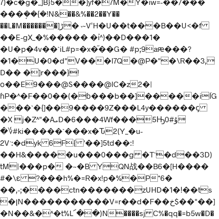
7)�c�g�_]B}5��]yf�
7M�Y�iw=-��/���
�
��ܱ��{�!N&��&%��2��Y��
��L�M�������]ڑ�˴~VʹH�U��t���B��U<�f
��E-gX_�%����� �i֙^)��D���1�
�U�p�4v��`iL#p=�x�֞��G� #p;9aԙ���?
�1�U�0�d"V���l7Q�@P�"�\R��3,
D�� �]r���}!
ο��E9���@S����@lC�z2�|
ɦP�^�F��0��(�ɓ���b��]�����iÍG
���`�{]��9����9Z���L4y������ꞔ
�X j�Z^"�AܝD�6���4Wf���5Ԣ0#ۇ
�؇#ki�����`���x�Ԏ2(Y_�u-
2Vˑ:�dyk 6F{ '��]5td��:!
��H&�����u���0���g �T`�d��3D)
tM|���p� �~�B YQN战��B6�[H����
#�\ɛ ?���h%�=R�x!p�%�P*6�
��,-;����ctn�������zUHD�1�ǃ��ts
�ןN�����������V=r��d�F��خ$��"��]
�N��&�^�t%L՜��)N����sj C%�qq�=b5w�D�