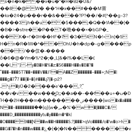
s�n�k���x�u�*�H�Bz�U&/
��8�@W� ��*H�x��#���M嘗
� kx�24�p���r��&����?P?��/�#[^��g~3?
����3jh��u��$���;�Q��!A��[�
�B�>�stre��P��T�咃���×�bGP�_
��K�=!'�0H��HF�7 �3�4N�!=ln]�S
H�n�R�ӏW�^��OhU�h�dp�~g����p
��/��伩�-����
ȏ�6�@�Ym�%^2�;�_L[&�I%��L�׆
��l_˵} -y�B�H�%�z:�S6���H��v�B�?�
˟���~���5T
7��=���V��J?�A��Z������~���+;N�|
���g�77ͭ7 ��{�=�{#���ɻ7{�-p2?
ݟ^ߺ�ŷÛ�2�]���ֹe'���_?֭߬
��v�v��w���͇O;;��a��~��f��u+�ߎ�D
Ή��2H���m��������ݜ����{wo�x�a���
N��~��������ۛ��{q}{w�_ܝ�%'�w�[���C�/
����D_�����������ytu�y���m�^�k|
�O����9��Ɲ��w��H�����S.?]���>qVo����/o�'w�o>h�
��G�7�h�n���w���.�ݻ�{�]�N��������v