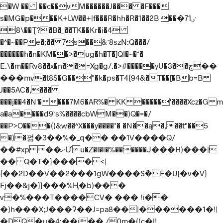
�W �� ��c��vM������J��� �F���
s�MG�p���K+LW��+|f���R�hh�R�1��2B ��ٸ71�
\8��Ʈ?�B�_��TK��Kr�i�4
�^�~��Pe�;�� 7s��&`8szN:Q���/
������h�n�KM��>�ug�h�T�]QI�~�*�
E.\�m��Rv8��x�n��=Xg�g/.�>#�����yU�3��ج��
���mv�t8$�G��"�k�ps�T4{94&�T��[�Bb=B
J��5AC�,���
���j��4�N'� ���7M6�AR%� KK �����'����Xcz�G m
a�a����d9`s%����cbWM��)Q�=�/
��P>O���((&w��^X���y����*� �N��ą�,��t"��5
�)�펆�3��%�_q�� ��1V����Q/
��#xp ��ށƯu�Z�I�l�%������Ј���H)���|
�� Q�T�}���� <|
{��2D��V��2���1gW����Sܵ�F�U[�v�V}
Fj��&j�}}���%Ң�b)���
v�%���T����CV� ��� !i��
�)h���X;J���ʔ��J=pa8��|������1�!|
�DQ�u�4;��i�� /0m�((c�l!