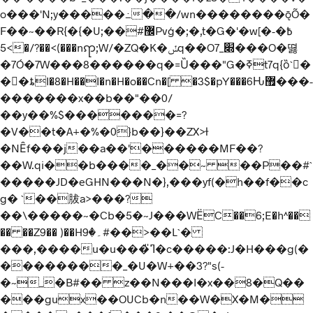
o���'N;y�����߸��/wn��������ǭÕ�
F��~��R{�{�U;��#޼Pvģ�;�,t�G�'�w[�߿�-
>5�/?��<(���nꧧ;W/�ZQ�K�ݽq��O7_׍���O�뗧
�7Ó�7W���8��� ���q�=Ȕ���"G�ߧ
t7q{ȍ`�
��ȶI�8�H��I�n�H�o��Cn�[ �3$�pY���6Ԋ޿���-
�������x��b��"��0/
��y��%$�������=?
�V��t�A+�%�0}b��}��ZX>ƚ
�NȆf���j��a��'������MF��?
��W.qi��b����_��~ ��P��#`
�����JD�eGHN���N�},���yf(�h��f��c
g� `��胈a>���?
��\�����~�Cb�5�~J���WЁC��6;E�h^��
�� ��Z9�� )��H۔�9#��>��L`�
���,����u�u���ߣ̎�c�����:J�H���g(�
��������_�U�W+��3?"s(-
�~_�B#�� z��N���I�x��8�Q��
���gux��OUCb�n��W�X�M�