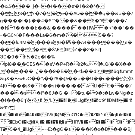
�xݢ���Ӈ�=�(���#�1�2�*�
�3�Y�7��e��AQ��ؒ��q��&b��/
g����t�]-��#�S"*���&��$�*A�\��/
�N7����t:�҉�&j����f��HW�<*��"��
=�G0>(�F���La�6�m�7�\5��?
�i�ǃu4M����e6�Ѭ��A4������s�
�� '���B�Ś\θ1�c*��2�%f}
ЭD�9�h%�2ҫ�l�%
pi8��̳�CE$��eV�P+R�rۦ�[ۓ�2Q{��X��
'̘�&���=,)���9�B��<Ѣ��d:�)�6q�.mmг
&q&�Fzw6zC��`\��?8�@��p��U��c���D-
4}0���jS�T��s)���i��ALI�E���)`
����s̶�i"�8'J�Gl�H�tu�9�:�Lw�Ng�z
�t���6ך\? �_'L[���1�2Llg����c`9*�DM���r�
&^�?
�����f��l4����JV�[�@�uO'Ɖ�n˺�Z��^'��q��d���
�EbO��k@�X,��:����'��;�a HŘV���<�����0��
T�ړ4�5�!IJǧ~=ۥE:�gG�s���K�x�D���Bj