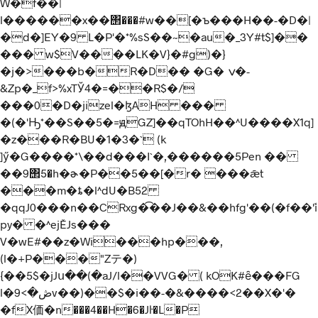
W�f��|
l������x��΢���#w��[�ъ���H��-�D�|
�d�]EY�9 L�P'�*%sS��~�au�_3Y#t$]��
��� w$V����LK�V}�#g)�}
�j�>���b�R�D�� �G� ݍ�-
&Zp�_f>%xTЎ4�=��R$�/
���0�D�jizel�ɮAH ���
�(�'Ԣ*��S��5�=ԭGZ]��qTOhH��^U����X1q]
�z���R�BU�1�3�` (k
]ӳ�G����*\��d���I`�,������5Pen ��
��9΢5�h�ɚ�P��5��[�r� ���ǣt
���m�ȶ�l^dU�B52
�qqJ0���n��CRxg�͡��J��&��hfg'��(�f��ܽ'i
py� �^ejĚJs���
V�wE#��z�Wi���hp���,
(l�+P���"Zテ�)
{��5$�jJս��(�aJ/l��VVG� ( kOK#ȇ���FG
l�ڞ�>9v��)��$�i��-�&����<2��X�'�
�fX価�n���4��H�6�Jŀ�L�P