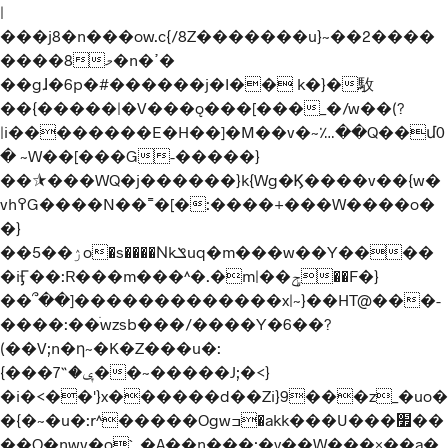
|
���j8�n���ow.c{/8Z�������u}~��2����
����8މ�n�ߴ�
��gɺ�6p�#������j�I�� k�}�駇
��{�����|�V���ǫ���[���_�/w��(?
|i��������E�H��]�M��v�~؊��Q��մ0
� ~W��[���G-�����}
��⯫���WQ�j������}k{Wg�Ϗ����v��{w�
vh߉G����N��˭�[�:����+���W����o�
�}
��5��ۯo�s����Νkݏuq�m���w��Y����
�iӺ��:R���m���^�.�m|��ݯ��F�}
��՞��]�������������x|~}��HT@���-
����:��ֹwzsb���/����Y�6��?
(��V;n�η~�K�Z���u�:
{���ݷ�˶7��~�����J;�<}
�i�<��'}x������d��Zi}9���z_�uo�
�{�~�u�:r^�����Ogwߏ�akk���U���׿��
��O�nwv�o`˿�A��n���;�y��W���×��a�