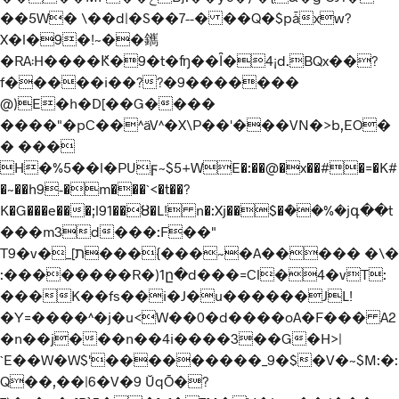
��5W� \��d|�S��7--� ��Q�$pǡxw?
X�l�9�!~��䥴
�RA܃H����Ԟ�9�t�ʩ��Ȋ�4¡d.BQx��?
f�����i��??�9�������
@)E�h�D[��G����
����"�pC��^äV^�X\P��'���VN�>b,EO�
� ���
H�%5��l�PUϝ~$5+WE�:��@�x��#�=�K#
�~��h9-�m���`<�t��?
K�G���e���;l91��Ȣ�L! n�:Xj��$�ܶ��%�jգ��t
���m3d���:F��"
T9�v�_[ת���{���~�A����� �\�
:��������R�)1ը�d���=Cl�4�vT:
���K��fs��i�J�u������J
L!
�Y=����^�j�u<W��0�d����oA�F��� A2
�n��j���n��4i����3��G�H>|
`E��W�W$'���������_9�$�V�~$M:�:
Q��,��|6�V�9 ŬqŌ�?