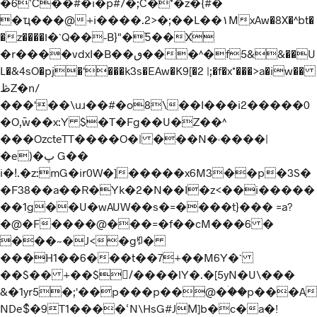
�6`C��#�i�p#/�;C�*�z�{#�
�ҵ���@+i����.2>�;��L��۱MxAw�8X�^bt�
�z����ו�`Q��-B}"�Ƽ��X
�r����vdxI�B��ٯ���^�f5&&��U
L�&4sO�pj�'���k3s�EAw�K9[�2 |;�f�x*���>a�iw��
ڟZ�n/
���'��\uɹ��#�o8\��I���i2�����0
�O,߫w��x:Y $�T�Fg��U�Z��^
���OzcteTT����O�| ���N�˓����|
�e)�پ G��
i�ǃ.�z:mG�ir0W�]�����x6M3��p�3S�
�F38��a��R�Yk�2�N
��I�z<��i�����
��1g��U�wAUW��s�=����t}��� =a?
�@�F����@���=�f��cM���6 �
���~�J<�gꑳ�
���H
1��6���t��7+��M6Y�`
��$�� +��$/ُ����lY�.�[5yN�U\���
&�1yr5�;'��p���p��@�ۛ��p���A
NDe$͒�9T1����ՙN\HsG#JΜ]b�c�a�!