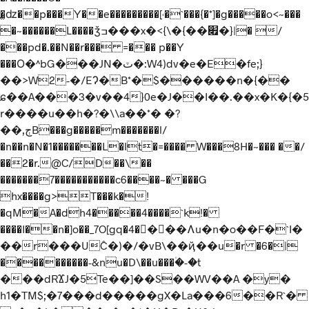
�̫ǳ��p���Y��e���������[˓�`���{�*]�g�����o<~���
�~������L����ǯߏ���x�<{\�{��׏�}|� /
���pd�.��N��r��� =��� p��Y
���Ο�^bG���JN�ٽ�:W4)dv�e�E�fe;}
��>W2-�/EɁ�B*�$������n�{��
ɕ��A���3�v��4}0e�J��I��.��x�K�{�5
r����u��h�?�\\a��*� �?
��,ڄB���g�����m�������l/
�n��n�N�1�������L�lt�=���� W���8H�~��� ��/
��2�r.@C/D��\��
�������7�����������c6����~� ���G
hx����g>T���k�!
�qM�A�dh4�����4����`k!�
����I��n�]o��_7O[gq�4����Ʌu�n�o��F�`I�
��r���UĈ�)�/�vB\��ҋ��u�r �6�|
����������-&nu�D\��u���۠�-�t
���dRϪJ�5Te��]��S��WV��A �y�
h1�TM$
;�7���d�����gX�La���6��R`�