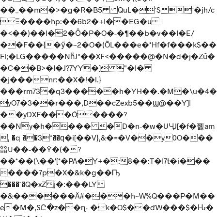
��_��m�>�g�R�B5 QuL�`$ `�jh/c
Ξ����hp:��6b2�+I��EG�u
�<��)��l�2�Ȏ�P�O�-�¶��b�v��I�E/
��F��{�ӳ�~2�O�(ÕL���e�*Hf�f���k$��
Fl;�LG�����NhͧJ"��XF<�����@�N�d�j�Z݇u�
�C��B>�I�J?7YY�] "�I�
�j���nr:��X�!�l.}
���rm73�q3�����h�YH��.�M�\u�4�
yO7�3��r���,D��cZexb5��ϣ@��Y]|
��yDXF���Ó����?
��Ny�h���� �D�n-�w�UӋJ[�f�쪯 am
, �q ��3*��ԛ�i[��V},&�=�V��y0O���
䪭U��-��Ŷ�(�?
��*��(\��'[*�PA�Y+�:8��:T�I7t�i���
����7p�X�&k�g��Ҧ
���`�Q�xZj�:���LY
�&������Ă#���h~W%Q���P�M��
e�M�,SԸ�z��ɳے�̴k�O$��ďW���$�Ԋ�