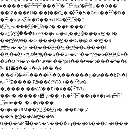
=����g� ���� ܞz[�6U��O��}
��*Z���6H�l��]��Q_�`��%�ۭCg+���D�
��<{y~yn�O��pxٲK#�|�P
k^_E௳����A�ꁴ�:��5l���?
�v۳���1i7YG��mo�sl{��l���m� l�!
��W;W�:�O_����4��Cy�@n3i�`�S
h�t�@_���������o����|
���٭ {�ػ;��p��p~�v"r��#�o�ȭ+�
�6�O �n>��^uP-��7pH����*;����f��û
}����d��:K�=A˴}�� �o
�'�d�=�����O,������ݻ�w�֙��b7>�|
w~Z����l7@��8:?Y}8 >��'wQ
�_����.��vW��Et�X�� Tx7z}
��e�a����<޽|yv��.>{y���q�A�pv|q
nm=��~�lx�p���
�r�c�+9M��� p�z��KZ�㇇
��Pe{l��A5��W
G���^xͶ߻��N�N���ް)S/q���2k���Z`�l���