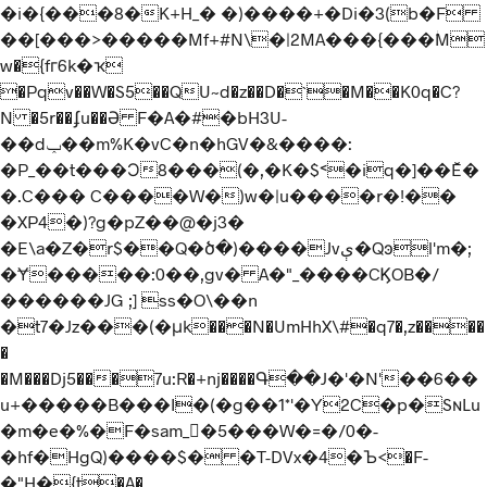
�i�{���8�K+H_� �)����+�Di�3(b�F
��[���>�����Mf+#N\�|2MA���{���ؗM
w�{fг6k�ҡ
�Pqv��W�S5��QU~d�z��D�`�M��K0q�C?
N �5r��ʄu��Ә F�A�#�bH3U-
��dݕ��m%K�vC�n�hGV�&����:
�P_��t���Ɔ8���(�,�K�$˂�iq�]��Ĕ�
�.C��� C����W�)w�|u����r�!��
�XP4�)?g�pZ��@�j3�
�E\a�Z�r$��Q�ծ�)����Jvې�Qͽl'm�;
�Ɏ�����:0��,gv� A�"_����
CϏOB�/
������JG ;] ss�O\��n
�t7�Jz���(�μk���N�UmHhX\#�q7�,z����
�
�M���Dj5���7u:R�+nj����Գ��J�'�N'��6��
u+�����B���I�(�g��1*'�Y
2C�p�SɴLu
�m�e�%�F�sam_�5���W�=�/0�-
�hf�HgQ)����$� �T-DVx�4�Ъ<�F-
�"Hֱ�{t�A�