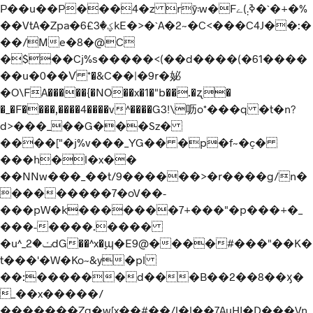
P��u��P���4�z rȳ܃w�Fߢ܄)ے�`�+�%
��VtA�Zpa�6£ؼ�3kE�>�`A�2~�C<���C4J��:�
��/Me�8�@C
�$��Cj%s�����<(��d����(�61����
��u�0��Ѵ *�&C��|�9r�妼
�O\FA�����{�NO��x�1�"b��.�ʐ�
�_�F����,����4����v^����G3!\呖o*���q �t�n?
d>���_��G���Sz�
����["�j%v���_YG�� �p�f~�ٟc�
���h�l�x��
��NNw���_��t/9������>�r����g/n�
��������7�oV��-
���pW�k�������7+���"�p���+�_
���-����.����
�u^_ݖ�2dG��^x�ׇɰ�E9@����#���"��K�
t���'�W�Ko~&y�pl
��:������d���B��2��8��ӽ�
_��x�����/
�������Zg�w[x��#��/l�l��7AuHI�D���Vn