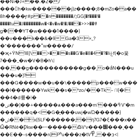
��Ni�J+��.�Z�/
���h�kw������j}z����;8�mZo�a��
8h����ӻ#p��n�������/;GG[�f���!�
����tu�J�������w�<�v�w�!�J���>>>��
ꃃ
g۫�{��YT�w����ߗ����}
��v���k��&�9Ga�3×_?
�*�������˭w�����/
�җ+ŶN18]\��>��|�s��G'�e�8�4�?�liݝf(�o읓
7���_�w�V�B�h\|
��,��g�����������g��˛o�ǻN���u
���u�]?
���G����w��u��\�����p���w���
��I������Ywk��s�^zo/��Tk~ٵl{�|
��4�d륲�|�
�ݭ��]��+�����ѧ���a���m`���ߟV'�m
������q�<|�G�֑���uwj�wΏ�����}
�ݽ��x{5LF������;�η7G7�ξ���x��
Ѽ�RNě�Ƿkw��ޟ�����߷V'v���׽���˛��
��E��~s����n}Pʰu���z�tVߏ��_߾<|