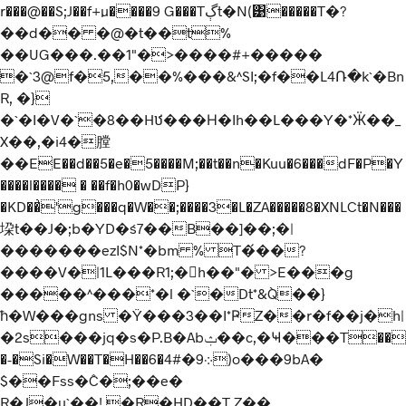
r���@��S;J��f+µ����9 G���Tڳt�N(͹�����T�?
��d�� �@�t��t%
��UG���.��1"�>����#+�����
�`3@f�5,��%���&^SI;�f��L4Ռ�k`�Bn
R, �}
�`�I�V�`�8��Hឋ���Н�Ih��L���Y�*Ӝ��_
X��,�i4�膛
��EE��d��5�e�5����M;��t��n�Kuu�6���dF�P�Y
����l���� � ��f�h0�wDP}
�KD��͗'g���q�W��;����3�L�ZA�����8�XNLCt�N���
垜t��J�;b�YD�ś7��B��]��;�|
�������ezI$N*�bm % T�́��?
����V�|1L���R1;�h��"� >E���g
�����^���*�l �`�Dt*&Q̀��}
ћ�W���gns �Ÿ���3��I*ҎZ��r�f��j�h|
�2s���jq�s�P.B�Abݑ��c,�Ҹ���T��
�-�Si�W��T�H��6�܀9�#4)o���9bA�
$��Fss�Ĉ�;��e�
R�J�u`��!.�R�HD��T Z��