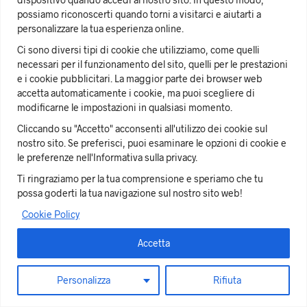
���̋�M64(F�l�,N%�K�6Ǣ!Z�C?
possiamo riconoscerti quando torni a visitarci e aiutarti a
personalizzare la tua esperienza online.
g�)���@#;����i*�M��0����c��V$V̭H
2�iWc1a� ~�nz��_�}]��
�VdXyDBF����
Ci sono diversi tipi di cookie che utilizziamo, come quelli
��t4<��JY��fjag�excZњ�,F�
necessari per il funzionamento del sito, quelli per le prestazioni
e i cookie pubblicitari. La maggior parte dei browser web
Ӝ�,�[�M�%w�V��9?0���5�! �T*:j4��gKN`�;Tf
accetta automaticamente i cookie, ma puoi scegliere di
c%���|6N����(vx��`���ʞj�;4G�3�%qϒZ��8
modificarne le impostazioni in qualsiasi momento.
�E��Z�Y�B`��L�jrg �\���Qt
]
Cliccando su "Accetto" acconsenti all'utilizzo dei cookie sul
nostro sito. Se preferisci, puoi esaminare le opzioni di cookie e
����ڄ��t���bĊ��M:��|Jѝ�">�
le preferenze nell'Informativa sulla privacy.
��ӮR\0C�� X���dމ��X��~U��: -
K���r�)
Ti ringraziamo per la tua comprensione e speriamo che tu
possa goderti la tua navigazione sul nostro sito web!
�Mܖ�V���ম��c�2��L�K����rPV!
�2�Pcz�gF�gV`\Z:�L.������(��zf�
Cookie Policy
��u�Y�چ�3(|�VI7����L�
Accetta
���)��dfrD0����>ͨF�&e�r��d�lE���I2�
�IP7퀋xR�==:U)63(q1��&��
����8T�S^�@тBhۊeP�,��S�a
Personalizza
Rifiuta
�9�=9M� �O���N�Jx�4��6.�BzA�%P�� 
Translate »