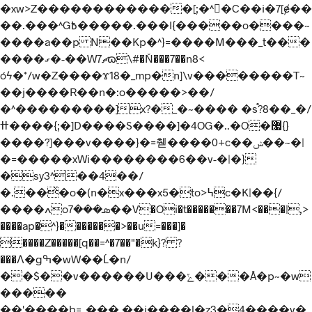
�xw>Z�������������[;�^�C��i�7[ɇ��
�
�.���^G߿�����.���I{�����o����~
����a��p N��Kp�^}=����M���_t���
����ގ�-��Wޗ7ɷ\#�Ň���7��n8<
óϟ�*/w�Z����ϫ18�_mp�n]\v��������T~
��j����R��n�:o�����>��/
�^���������]x?�_�~���� �s֯?8��_�/
ߚ����{;�]D����S����]�4OG�..�O�޷{}
����?]���v����}�=췓����0+c��ݾ��~�|
�=�����xWi��������6��v-�|�}
�sy3^��4��/
�.��ͯ�o�(n�x���x5�to>߆c�K|��{/
����ߍoܣ���7��V�Oi�t�������7M<���|,>
����ap�^}�������>��u=���]�
����Z�����[q��=^�7��"�k}? ?
���Λ�gߒ�wW��Ĺ�n/
��$��v������U���ݻ���Å�p~�w
�����
��'����b=_���.��j����l�z3�4����v�