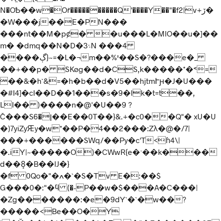
N�OҌ��w�Oř����������Q'����Y��"�f2|v+ڒ�
�W���j��E�PN���
���nt��M�pȼ� �u���L�MlO��u�]��
m� �dmq��N�D�܈3N ���4
����ڳ}~=�L�¬m��%י��S�?���e�_
��+
��p� SKøg��d�CS,k�����*�˂=
��&�h`&=�h�b��d�V5��hjtmՒԩ�J�U���
�#I4]�cI��D��1���s�9�lk�t=t��,
LI�� )����n�@'�U��9 ?
Č���Sן�6��E��0T��}&.+�c0��Q"� xU�U
�)7yiZyԘy�w*��P�4��2���:Zλ�@�/7|
���+������SWq/��Py�c'T<ɦ4\|
�.iY|~�����O)�CWwR{e�ˑ��
k���
d��8͙�B��lJ�}
�f 0Qo�"�ߍ�`�S�Tv E�:��$
G���0�:"�ϥ (�-P��w�$���A�C���|
�Zg�������:�e�9dY`�`�w��?
�����<Be��O�Y