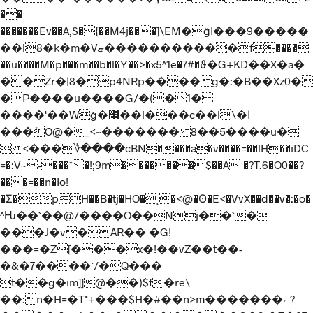
��
�������Ev��A,S�{��M4j���]\EM�ğI���9�����
��l8�k�m�Vޏ�����������f����
��u����M�p���m��b�l�Y��>�x5^1e�7#�ϑ�G+KD��X�a�
��Zr�|8�p4NRp����g�:�B��Xz0�
�P����u����G/�(�1�
����'��Wǧ�׭��l���c��l\�|
���ܺO@�_<~������� 8��5����u�
 <���؇����cBN����a�v����=��lH��iDC
=�:V~-���*�!;9m�������$��A �?T.6�O0��?
���=��n�Io!
�Ʃ�pH��B�tj�HO�˻�<@�ʘ�E<�VvX��d��v�:�o�
^Ԋ��`��@/����O��Nj��`�
���J�v�AR�� �G!
���=�Z[���x�!��vZ��t��-
�&�7����`/�Q���
t��g�im]]@��)$f�re\
��:n�H=�T*+���$H�#��n>m�������ے?