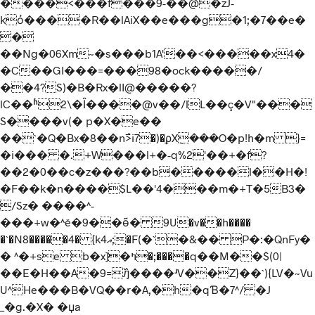
����<���f���9-��@�zJ-
kỏ����R��lAiX��e���g�1;�7��e�
�
��Ng�06Xm~�s���b1A'��<�����x4�
�C��GI���=���98�ock�����/
��4?S)�B�Rx�lI@�����?
lC��ʱ2\�Ȋ����@v��/lL��ç�V"���
S����v(� p�X�e��
��`�Q�Bx�8��n߯>i7�)�ϼX݈���O�p!h�m }=
�i��� �.+W���l+�-q%2'��+�f?
��2�0��c�z���?��b�����l��H�!
�F��k�n����$L��'4���m�+T�5B3�
/Sz� ����^-
���+w�^ě�9��݇ӫ� 9U�v��h����
�`�N8�����4� {kއ4;�F(�`�&�� P�:�QnFy�
� ^�+se b�x]�ߤ�;����q��M��$(0|
��E�H��A�9=߰ԓ����ʴV��Z}��`){LV�~Vu
U^He���B�VQ��r�A,�h�qƁ�7^/ �J
_�g.�X� �џa