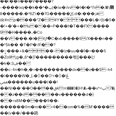
��:��n���V����?
~����|xq��k��^�ٻ[�|w�/vv�t�I�^7n�J޾\�
6^�.�����8Z\��7G�����շ[-d�:���;ǽ
ǳ#np����"Z�l#Y�  ���L�>[b�S�
�!+�'�+�u ���=P���t�T��FX����
5f�H����_�Co
��V���.�I�]ղ1�C�xb����5/X���n��
�^$k�� �T�P�:9ݳ�̠�?
�္���+&���~�|z�uu��ȋ�=���5
�Zo9;g�_6^�]7���������헧[[���{;!
�k�:3ڣ��
��c~4n�h�,�=���������dx��z��$~h4
�|����W�_{-��ّ�!<��ݞ|
�ﶶ�����u���(��!
��Nl��`��O����قk⨝���0�{H\�ޢ��vپ>^7�j
��z��c���|��v������d�}
��=x8M�����9��-
������0m�m��>4��om�%�M'����
��(v��/���䶅