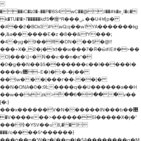

���iC�ȶ0�~��P�!6S4wC��@:I��#k�e˲l�c�
k�TU�!�>7�����kժ5�㿓^R���ݭ ��U4놱p�
�#��2�BOx3 #ϟwQ:q��w7YA�������kg
�,&a������E�z �8��&fY���;
�4�yg�9��R�DN� ��$�@!!
���+X�_2�j�ҡt��w���7�Я�ӹ#|E#�>��
O}���\}<�Ń��v:��n�e*�
�0�g�
�N��ӭS�������c��I�����I�
����v޺~E�)�:�-�j��
��|w���[���г��-��[�
��N�ONA�0�:9Ŀ����q��U������a��H
��w��xzk>߮��6�!�� �v��
[�:}
���x������V�N������IN���b��޺
�V����e��>������5I�����X�j�*
���彾�YSV��ߋ 8,�� |
���/o����5^������}
���ǧ��p�'W�z�{��m�l�$A��������q�M