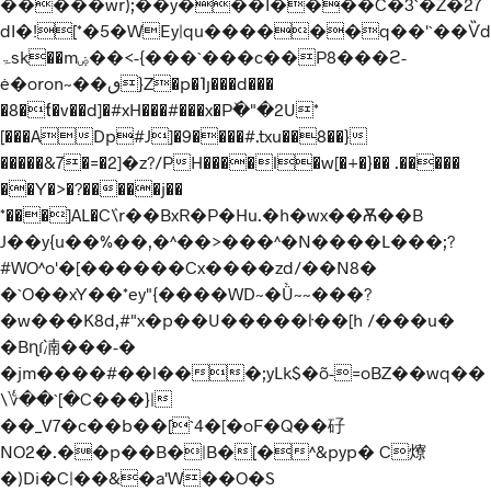
�����wr);��y���I����C�3`�Z�27
dI�![*�5�WEy|qu������q��'`��Ѷd
ۃsk��mۻ��<-{���`���c��P8���ϩ-
ė�oron~��ٯ}Z�p�˥ȷ���d���
�8�ƭ�v��d]�#xH���#���x�Pٚ�"�2U*
[���ADp#J]�9����#.txu��8��}
�����&7�=�2]�z?/PH����l�w[�+�}�� .�����
��Y�>�?�����j��
*���]AL�Cٛ\r��BxR�P�Hu.�h�wx��Ѫ��B
J��y{u��% ��,�^��>���^�N����L���;?
#WO^o'�[������Cx����zd/��N8�
�`O��xY��*ey"{����WD~�Ǜ~~���?
�w���K8d ,#"x�p��U�����ŀ��[h /���u�
�Bɳí㓓���-�
�jm����#��l���;yLk$�õ-=oBZ��wq��
\؇��`[�C���}|
��_V7�c��b��[`4�[�oF�Q��矷
NO2�.��p��B�|B�[�^&pyp� C爎
�)Di�C|��&�a'W��O�S