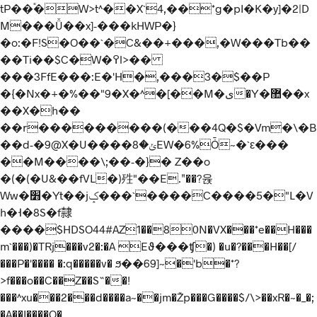
tP��֕�W>t^��X`4,��*g�pI�K�y]�2|D
M���Ǚ��x]-���kHWP�}
�o:�F!S�O��`�C&��+���,�W���Tb��
��Ti��$C�W�߉l>��
���3FfE���:E�'H�,���3�$��P
�{�Nx�+�%��"9�X�^�[��M�ی�Y�޺��x
��X�h��
��r���������(���4Q�$�Vm�\�B
��d-�9@X�U����ݵ�8EW�6%Ȱ~�`ԑ���
��M����\;��-�}� Z��o
�(�(�U&��fVL�)殅" ��E.ʺ��?윥
Ww�׻�Yt��jݤ���`����C����5�"L�V
h�˧�8S�f隷
����$HDSO44#AZ1��80N�VX���*e��H���
m`���)�TRj���v2�:�A Eϑ���ʧ�) �u�?���H��[/
���P�'���� �:q�����v� ϧ��69]~�'b�*?
>f���o��C��Z��S˶��!
���^xu���2���d����a~��jm�Žp���G����$/\>��xR�~�_�;
�A��I����O�