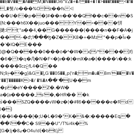
��B�V���A��M;�N���Oi6*VZ�+�7��+�T�>���ť���<�1�
_�췟/o���%Oz��fs<|
��U�l�p��]#��n��'��Qf��c��n�S
{N:���h6X��juo���Y�=���恲
撧:l ܴt`"a��4,�� G������(����n��F�A�j
��[~�ժ;1���ɮ�Z�K8�+�Mz`"��p�Їv�
�'�lQ�E���
)@�Q�����0���ö�^�W�x[/^���}f}
�6� t�q�Ԯ�N�F<�[x��)�mX�a�{����\��:k
����ʬczݞfL4�Q��
N;ݥ9��g}&G�],G`��05��_p('n�;m�u�8m`���V�
`��Ț�����K>�/ �%�٨��`�[U��m
�p�eY����Z�.�W�
a�[a�����_s'�,�HR�� �k
ٞs���SZQ����vW�z�(�#ǁ6�����e�Rd
|�}
(��li����[�;U�L�9�*K�&�:�����Eգ�
��7��C� S9��U"/T%i4k�%
[G�)j�8ޒ�O4u!d{�bt(j