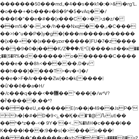
�������S0���md_�4��s��k1�:�>&i�rg'L.
�o���+�b���v�8�9^�$�vAq��/
���6�"��e�#��[x���C�>�>ܦ�z/�
��m%�*�-,ж�/h���Nxq���ۻ�C���
��>l�*u��P�}y�g�[���m����x������
�{x��+�'�(x���yzxr�����}FU�7�z����
��j�9�0�j���K/Zۗ���/E^(ٍ����n#��ҝ��
;��(5�R%�d������> o�������C����
���e� ��8h<�����.D�v
��h���]����T>�v�<}�/
��e�>F�Ar����Zw{�ó�k{����|
�ȗ'��ӗ��a�H/
�/c���q���<݇��޶��''���[�/w^V?
�ȑ���� �.��^?
����eU_e�����E(n��j�49��JsP�'
h�{�#�D�ݺ>9��Ϗ�x�*�@ Ԉut|��
��^�^z��-<� 9Y�`�<܆%�MH�c����I��
K����l���:9��s(�>��� o���!
�� ��"������v�үbZ�\�u����8�>2