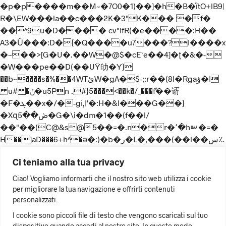
�p�p����m��M~�7O0�1)��]�h�B�ȉtO+lB9|
R�\EW���la��c���2K�3"K��� �f�
��^9u�D���� cv"IfR(�e����:H��
A3�Ȗ���:D�{�Q����u7���?I����x
�~��>[G�U�.��W�@$�cE`e��4]�ʈ�&�-
�W���pe��D(��UŸ劰�Y}
��b~����s�%��4WTئW�gA�$-;:r��(8l�Rgaۋ�|
u# �ݨ�u5Pn .#}5���<��k�/_���ްf��谞
�F�ܓ��x�/�-gi,|'�:H�&I���G��}
�Xɋڞ��5�G�\і�dm�1��(f��l/
��"��(C@&s@5��=�.n�r�٬�hᇞ�=�
H��]aD���6+h^�ә�:)�b�ر�L�,���(��l��س؉
�.�E�t�2K�?
Ci teniamo alla tua privacy
���*)xj�p̗��P@�z��(~Oy0�剥
���:I��ECt����qi��N�@�d4�^�>_\��
Ciao! Vogliamo informarti che il nostro sito web utilizza i cookie
����e��DmL-
per migliorare la tua navigazione e offrirti contenuti
c�;��j8�]oN�u���������0ڵr#T�L�
personalizzati.
��k�%w���zڝ�ʚI��eNz*rC�\�^d"
I cookie sono piccoli file di testo che vengono scaricati sul tuo
zH�j�k͊�.@C��5�3ϑ21�0z�i�l.
dispositivo quando accedi al nostro sito. In questo modo,