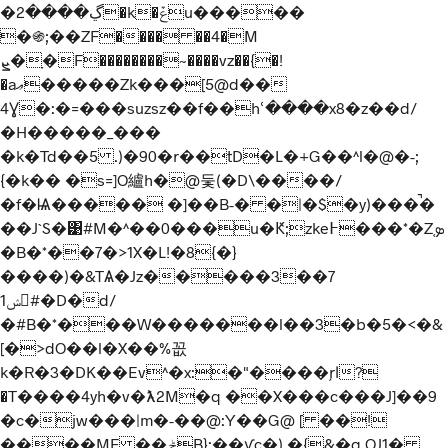
�ڲ����2�k�ݞu�����
�֍;��ZF���� ��4�M
ܨ�ָ�F��������~����vz��{�!
�aޢ�����Zk���[5@d��
4Ɣ�:�=���suzsz��f��hՙ����x8�z��d/
�H�����_���
�k�Td��5 .)�90�r��tD�L�+G��^l�@�-;
{�k�� �s=]O纑h�@둧(�D\����/
�f�Ѩ����� �]��B-� �|�$�y)���̚�
��J`S�͹#M�^��0���u�Ԟ;zke߅���*�Z֚ܤ
�B�*��7�>1X�L!�8{�}
����)�&TѦ�Jz�����3��7
ݾ1#�D�d/
�#B�*���W�������l��3�b�5�<�&
[�>dO��l�X��%꼾
k�R�3�DK��Ev^�x:�"����ŗӏ?
�T����4yh�v�ƛ̵2M�q ��X���c���J]��9
�c�jw���|m�-��@:Y��G@ [ ��!
����MF ��ݲB}:��ƴc�) �{&�g OJ1�